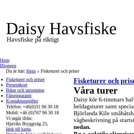
Daisy Havsfiske
Havsfiske på riktigt
Hem
Bloggen
Du är här:
Hem
Fisketurer och priser
Fisketurer och priser
Fisketurer och pris
Presentkort
Våra turer
Båtar och utrustning
Fångstgaranti
Daisy kör 6-timmars hal
Kontaktuppgifter
heldagsturer samt specia
Telefon: +46(0)31 96 30 18
Björlanda Kile småbåtsh
Mobil: +46 (0)767 96 30 18
Vi utgår ifrån:
vägbeskrivning på start
Hjuviks Bryggväg 25,
nedan.
länk till karta
.
P.g.a. volatila oljepri