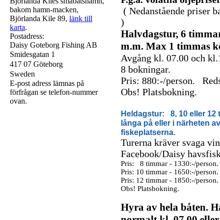
Björlanda Kiles småbåtshamn,
bakom hamn-macken,
( Nedanstående priser ba
Björlanda Kile 89,
länk till
)
karta
.
Halvdagstur, 6 timmar:
Postadress:
m.m. Max 1 timmas kör
Daisy Goteborg Fishing AB
Smidesgatan 1
Avgång kl. 07.00 och kl
417 07 Göteborg
8 bokningar.
Sweden
Pris: 880:-/person. Red
E-post adress lämnas på
Obs! Platsbokning.
förfrågan se telefon-nummer
ovan.
Heldagstur: 8, 10 eller 12 t
långa på eller i närheten av
fiskeplatserna.
Turerna kräver svaga vin
Facebook/Daisy havsfiske
Pris: 8 timmar - 1330:-/person
Pris: 10 timmar - 1650:-/person
Pris: 12 timmar - 1850:-/person
Obs! Platsbokning.
Hyra av hela båten. H
normalt kl. 07.00 eller