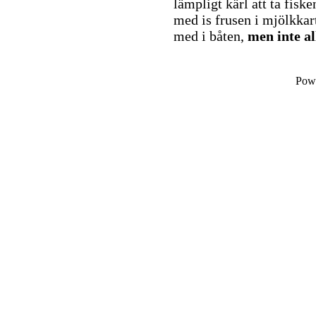
lämpligt kärl att ta fiske
med is frusen i mjölkkart
med i båten,
men inte al
Pow